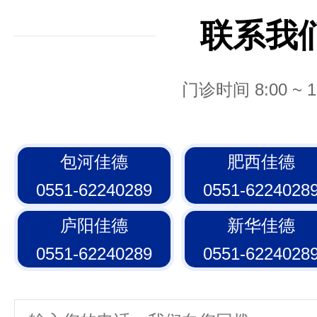
联系我
门诊时间 8:00 ~ 1
包河佳德
肥西佳德
0551-62240289
0551-6224028
庐阳佳德
新华佳德
0551-62240289
0551-6224028