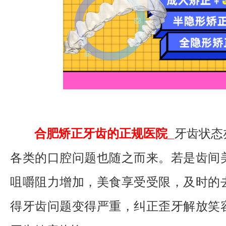
合肥矫正牙齿的正规医院_
牙齿状态
各类的口腔问题也随之而来。若是齿间
咀嚼阻力增加，美食享受受限，及时的
得牙齿问题变得严重，纠正歪牙解放笑