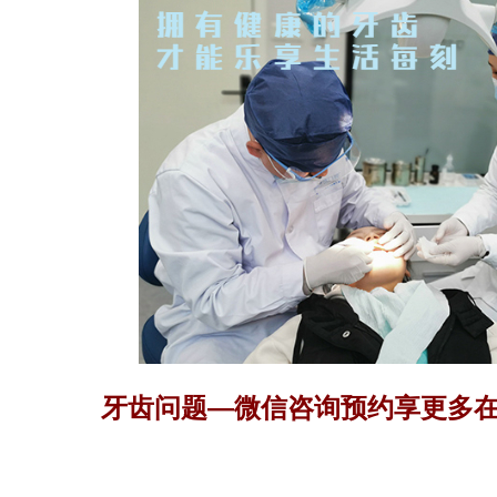
牙齿问题—微信咨询预约享更多在线