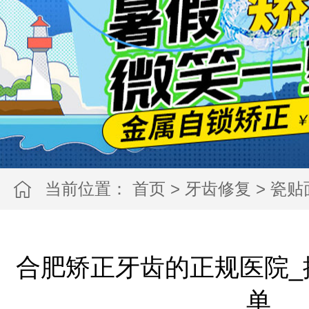
当前位置：
首页
>
牙齿修复
>
瓷贴
合肥矫正牙齿的正规医院_
单