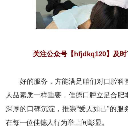
关注公众号【hfjdkq120】
好的服务，方能满足咱们对口腔科整
人品素质一样重要，佳德口腔立足合肥本
深厚的口碑沉淀，推崇“爱人如己”的服
在每一位佳德人行为举止间彰显。