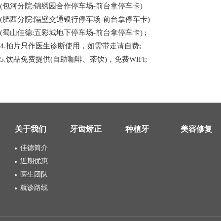
(包河分院:锦绣园合作停车场-前台拿停车卡)
(肥西分院:隔壁交通银行停车场-前台拿停车卡)
(蜀山佳德:五彩城地下停车场-前台拿停车卡) ;
4.拍片只作医生诊断使用，如需带走请自费;
5.饮品免费提供(自助咖啡、茶饮)，免费WIFI;
关于我们
牙齿矫正
种植牙
美容修复
佳德简介
近期优惠
医生团队
就诊路线