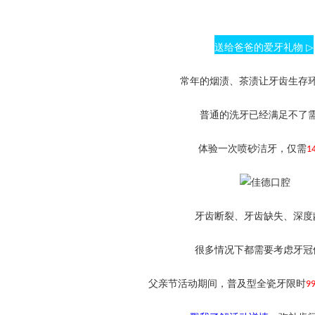
送给爸爸的爱牙礼物
▷
常年的烟渍、茶渍让牙齿生存
普通的洗牙已经满足不了
体验一次
喷砂洁牙
，仅需
1
牙齿断裂、牙齿缺失、深度
很多情况下都需要考虑牙冠
父亲节活动期间，
普及型全瓷牙
限时
9