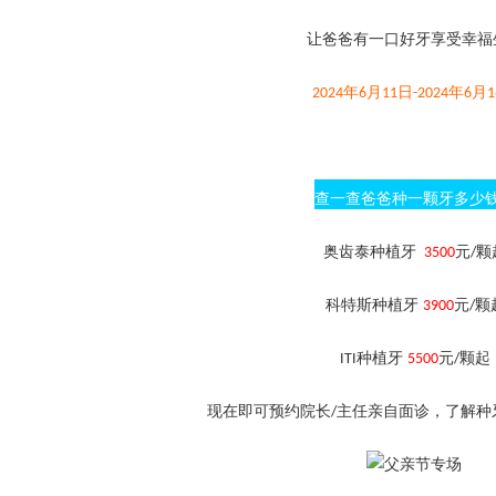
让爸爸有一口好牙享受幸福
年
月
日
年
月
2024
6
11
-2024
6
1
查一查爸爸种一颗牙多少
奥齿泰种植牙
元
颗
3500
/
科特斯种植牙
元
颗
3900
/
种植牙
元
颗起
ITI
5500
/
现在即可预约院长
主任亲自面诊，了解种
/