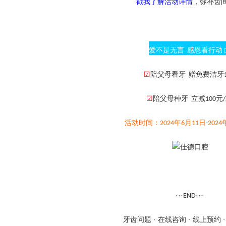
戳我了解
活动详情
，弥补齿
爱不是无言
感恩看行动
☑
陪父母看牙
赠免费洁牙
☑
陪父母种牙
立减
元
100
/
活动时间：
年
月
日
2024
6
11
-2024
···
···
END
牙齿问题
· 在线咨询 · 线上预约 