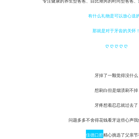
专注健康的养生型爸爸、自比潮男的时尚型爸爸、
有什么礼物是可以放心送
那就是对于牙齿的关怀
ღ ღ ღ ღ ღ
牙掉了一颗觉得没什么
想刷白但是烟渍刷不掉
牙疼想着忍忍就过去了
问题多多不舍得花钱看牙这些心声我
佳德口腔
精心挑选了父亲节