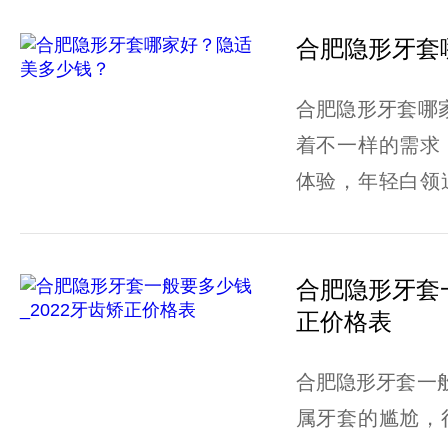
齿矫治安心，很多
【详细】
合肥隐形牙套
合肥隐形牙套哪
着不一样的需求
体验，年轻白领
于上了年纪的朋
套的选择上就会
合肥隐形牙套一
用大概多少钱？
正价格表
...
【详细】
合肥隐形牙套一
属牙套的尴尬，