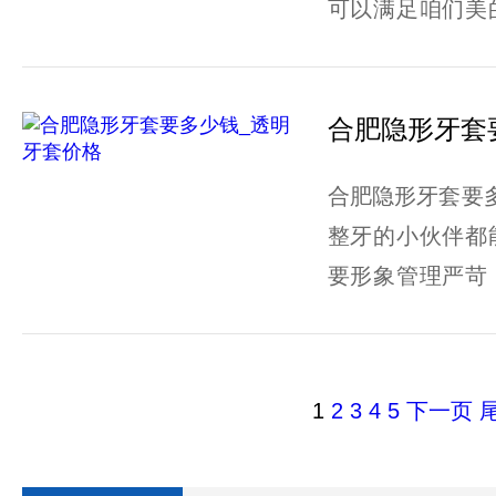
可以满足咱们美
健康的保持，那
【详细】
合肥隐形牙套
合肥隐形牙套要
整牙的小伙伴都
要形象管理严苛
提升形象气质，
需求，但是合肥
...
【详细】
1
2
3
4
5
下一页