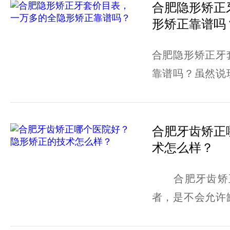
势。合肥整牙齿矫
合肥隐形矫正
形矫正靠谱吗
细】
合肥隐形矫正牙
靠谱吗？虽然说
但是还是有人怀
智商税？戴一个
来看看，合肥隐形
合肥牙齿矫正
术怎么样？
合肥牙齿矫正
者，是不会允许
口好牙是美的陪