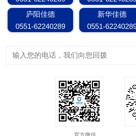
庐阳佳德
新华佳德
0551-62240289
0551-6224028
官方微信