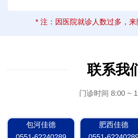
* 注：因医院就诊人数过多，
联系我
门诊时间 8:00 ~ 1
包河佳德
肥西佳德
0551-62240289
0551-6224028